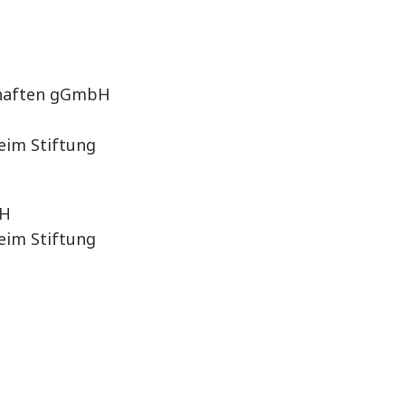
chaften gGmbH
eim Stiftung
bH
eim Stiftung